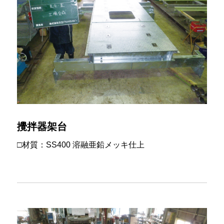
攪拌器架台
□材質：SS400 溶融亜鉛メッキ仕上